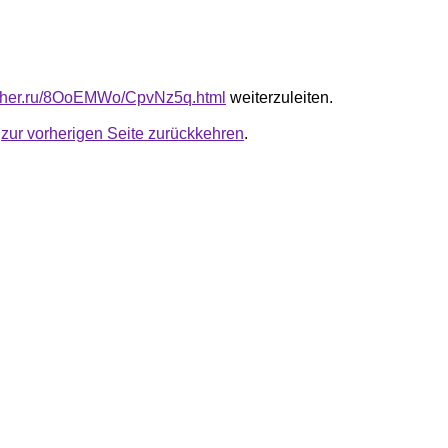
luther.ru/8OoEMWo/CpvNz5q.html
weiterzuleiten.
u
zur vorherigen Seite zurückkehren
.