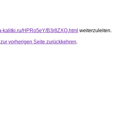
ota-kalitki.ru/HPRo5eY/B3r8ZXQ.html
weiterzuleiten.
u
zur vorherigen Seite zurückkehren
.