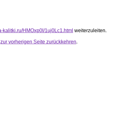
ta-kalitki.ru/HMOxp0I/1uj0Lc1.html
weiterzuleiten.
u
zur vorherigen Seite zurückkehren
.