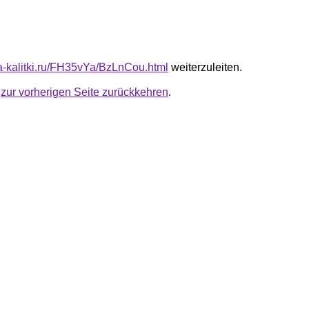
ota-kalitki.ru/FH35vYa/BzLnCou.html
weiterzuleiten.
u
zur vorherigen Seite zurückkehren
.