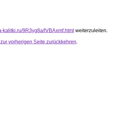
ta-kalitki.ru/9R3yg8a/IVBAxmf.html
weiterzuleiten.
u
zur vorherigen Seite zurückkehren
.