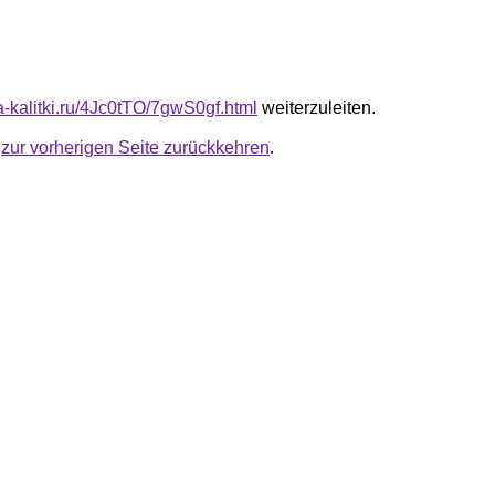
ta-kalitki.ru/4Jc0tTO/7gwS0gf.html
weiterzuleiten.
u
zur vorherigen Seite zurückkehren
.