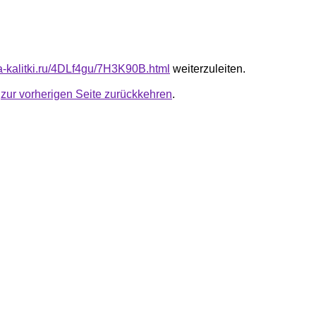
ta-kalitki.ru/4DLf4gu/7H3K90B.html
weiterzuleiten.
u
zur vorherigen Seite zurückkehren
.