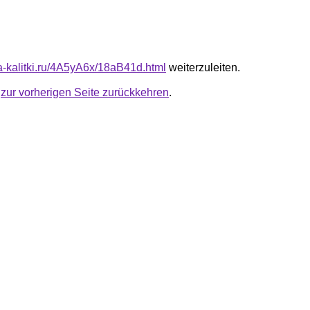
ta-kalitki.ru/4A5yA6x/18aB41d.html
weiterzuleiten.
u
zur vorherigen Seite zurückkehren
.