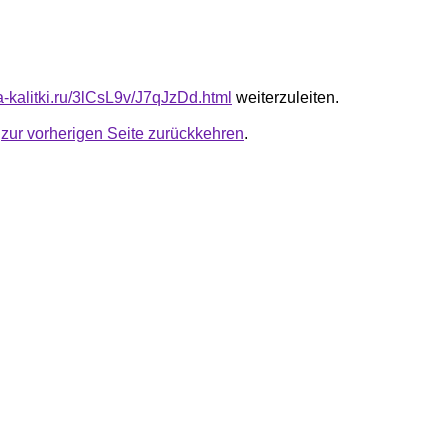
ta-kalitki.ru/3lCsL9v/J7qJzDd.html
weiterzuleiten.
u
zur vorherigen Seite zurückkehren
.