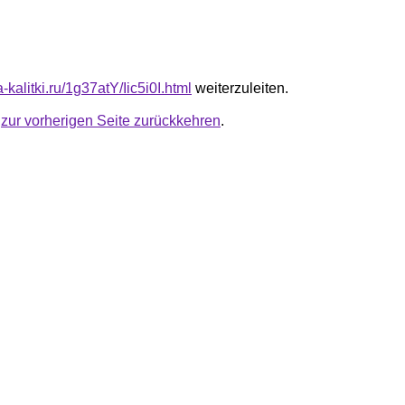
a-kalitki.ru/1g37atY/Iic5i0I.html
weiterzuleiten.
u
zur vorherigen Seite zurückkehren
.