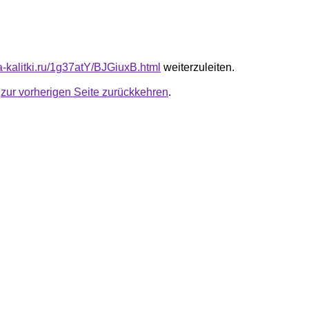
ta-kalitki.ru/1g37atY/BJGiuxB.html
weiterzuleiten.
u
zur vorherigen Seite zurückkehren
.