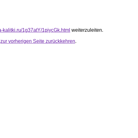
ta-kalitki.ru/1g37atY/1piycGk.html
weiterzuleiten.
u
zur vorherigen Seite zurückkehren
.