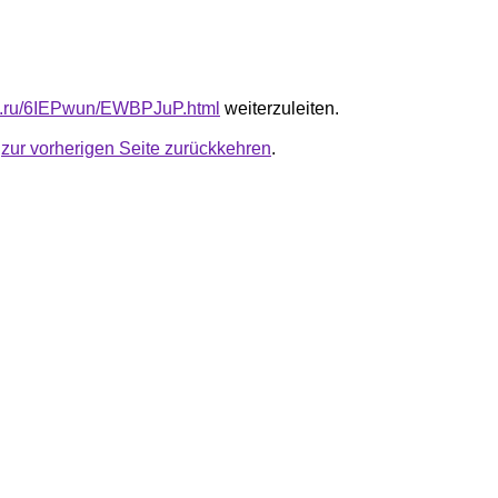
fb.ru/6IEPwun/EWBPJuP.html
weiterzuleiten.
u
zur vorherigen Seite zurückkehren
.