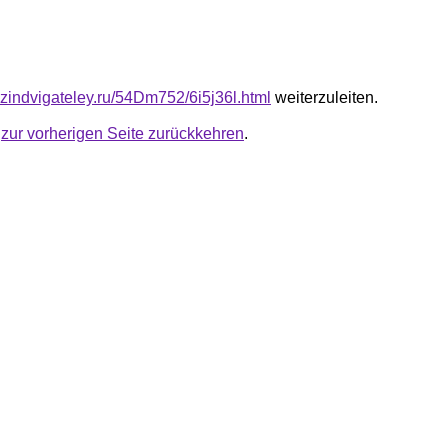
azindvigateley.ru/54Dm752/6i5j36l.html
weiterzuleiten.
u
zur vorherigen Seite zurückkehren
.