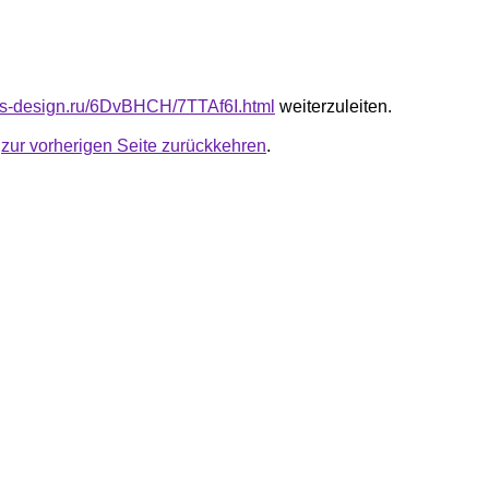
cus-design.ru/6DvBHCH/7TTAf6I.html
weiterzuleiten.
u
zur vorherigen Seite zurückkehren
.