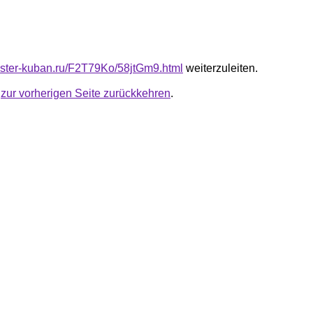
master-kuban.ru/F2T79Ko/58jtGm9.html
weiterzuleiten.
u
zur vorherigen Seite zurückkehren
.